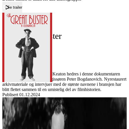
Se trailer
Forside
The Great Buster
The Great Buster
Film
Forfatter:
Leverandør:
Norgesfilm AS
Lisens:
Komediefilmens far Buster Keaton hedres i denne dokumentaren
signert den legendariske regissøren Peter Bogdanovich. Nyrestaurert
arkivmateriale og intervjuer med de største navnene i bransjen har
blitt flettet sammen til en umistelig del av filmhistorien.
Publisert
01.12.2024