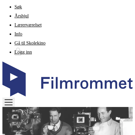
Gå til hovedinnhold
Søk
Årshjul
Lærerværelset
Info
Gå til Skolekino
Logg inn
TOGGLE
MENU