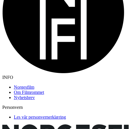
INFO
Norgesfilm
Om Filmrommet
Nyhetsbrev
Personvern
Les vår personvernerklæring