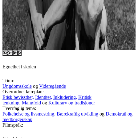
Se trailer
Egnethet i skolen
Trinn:
Ungdomsskole
og
Videregående
Overordnet læreplan:
Etisk bevissthet,
Identitet,
Inkludering,
Kritisk
tenkning,
Mangfold
og
Kulturarv og tradisjoner
Tverrfaglig tema:
Folkehelse og livsmestring,
Bærekraftig utvikling
og
Demokrati og
medborgerskap
Filmspråk: