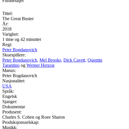
Filmdetaljer
Tittel:
The Great Buster
År:
2018
Varighet:
1 time og 42 minutter
Regi:
Peter Bogdanovich
Skuespillere:
Peter Bogdanovich,
Mel Brooks,
Dick Cavett,
Quentin
Tarantino
og
Werner Herzog
Manus:
Peter Bogdanovich
Nasjonalitet:
USA
Språk:
Engelsk
Sjanger:
Dokumentar
Produsent:
Charles S. Cohen og Roee Sharon
Produksjonsselskap:
Musikk: