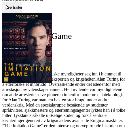
Se trailer
Forside
The Imitation Game
The Imitation Game
Film
Forfatter:
Leverandør:
Norgesfilm AS
Lisens:
En vinterdag i 1952 tok britiske myndigheter seg inn i hjemmet til
matematikeren, krypteringseksperten og krigshelten Alan Turing for
å etterforske et innbrudd. Overraskende ender det istedenfor med
arrestasjon av vitenskapsmannen. Helt uvitende var myndighetene
om at de arresterte selve pioneren innenfor moderne datateknologi.
for Alan Turing var mannen bak en stor bragd under andre
verdenskrig. Med en spesialgruppe bestående av studenter,
språkvitere, sjakkmestere og etterretningsagenter lyktes han i å tolke
hitler-Tysklands såkalte uløselige koder, og forstå sentrale
krypteringer generert av krigsmaktens avanserte Enigma-maskiner.
"The Imitation Game" er den intense og nervepirrende historien om