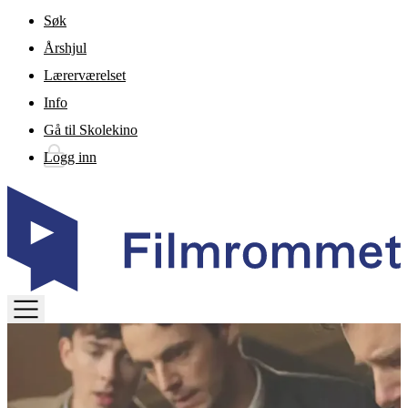
Gå til hovedinnhold
Søk
Årshjul
Lærerværelset
Info
Gå til Skolekino
Logg inn
TOGGLE
MENU