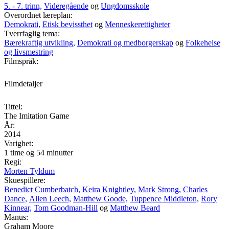
5. - 7. trinn,
Videregående
og
Ungdomsskole
Overordnet læreplan:
Demokrati,
Etisk bevissthet
og
Menneskerettigheter
Tverrfaglig tema:
Bærekraftig utvikling,
Demokrati og medborgerskap
og
Folkehelse
og livsmestring
Filmspråk:
Filmdetaljer
Tittel:
The Imitation Game
År:
2014
Varighet:
1 time og 54 minutter
Regi:
Morten Tyldum
Skuespillere:
Benedict Cumberbatch,
Keira Knightley,
Mark Strong,
Charles
Dance,
Allen Leech,
Matthew Goode,
Tuppence Middleton,
Rory
Kinnear,
Tom Goodman-Hill
og
Matthew Beard
Manus:
Graham Moore