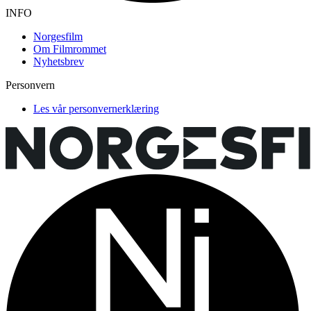
INFO
Norgesfilm
Om Filmrommet
Nyhetsbrev
Personvern
Les vår personvernerklæring