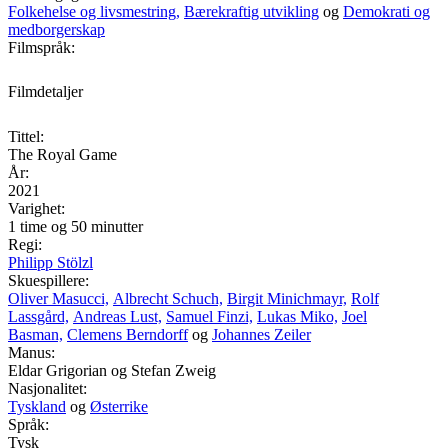
Folkehelse og livsmestring,
Bærekraftig utvikling
og
Demokrati og
medborgerskap
Filmspråk:
Filmdetaljer
Tittel:
The Royal Game
År:
2021
Varighet:
1 time og 50 minutter
Regi:
Philipp Stölzl
Skuespillere:
Oliver Masucci,
Albrecht Schuch,
Birgit Minichmayr,
Rolf
Lassgård,
Andreas Lust,
Samuel Finzi,
Lukas Miko,
Joel
Basman,
Clemens Berndorff
og
Johannes Zeiler
Manus:
Eldar Grigorian og Stefan Zweig
Nasjonalitet:
Tyskland
og
Østerrike
Språk:
Tysk