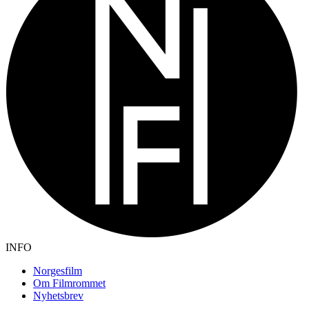
INFO
Norgesfilm
Om Filmrommet
Nyhetsbrev