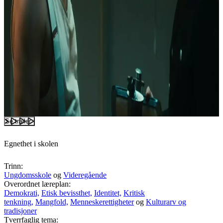
Se trailer
Egnethet i skolen
Trinn:
Ungdomsskole
og
Videregående
Overordnet læreplan:
Demokrati,
Etisk bevissthet,
Identitet,
Kritisk
tenkning,
Mangfold,
Menneskerettigheter
og
Kulturarv og
tradisjoner
Tverrfaglig tema: