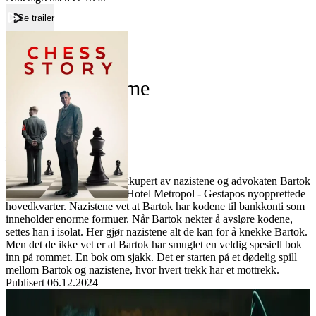
Se trailer
Forside
The Royal Game
The Royal Game
Film
Forfatter:
Leverandør:
Norgesfilm AS
Lisens:
Wien, 1938: Østerrike er okkupert av nazistene og advokaten Bartok
blir arrestert og fengslet på Hotel Metropol - Gestapos nyopprettede
hovedkvarter. Nazistene vet at Bartok har kodene til bankkonti som
inneholder enorme formuer. Når Bartok nekter å avsløre kodene,
settes han i isolat. Her gjør nazistene alt de kan for å knekke Bartok.
Men det de ikke vet er at Bartok har smuglet en veldig spesiell bok
inn på rommet. En bok om sjakk. Det er starten på et dødelig spill
mellom Bartok og nazistene, hvor hvert trekk har et mottrekk.
Publisert
06.12.2024