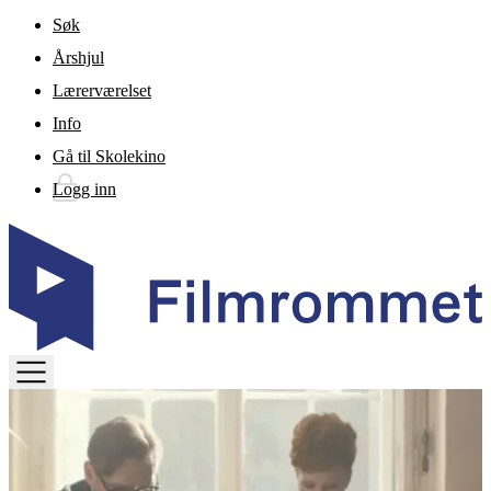
Gå til hovedinnhold
Søk
Årshjul
Lærerværelset
Info
Gå til Skolekino
Logg inn
TOGGLE
MENU