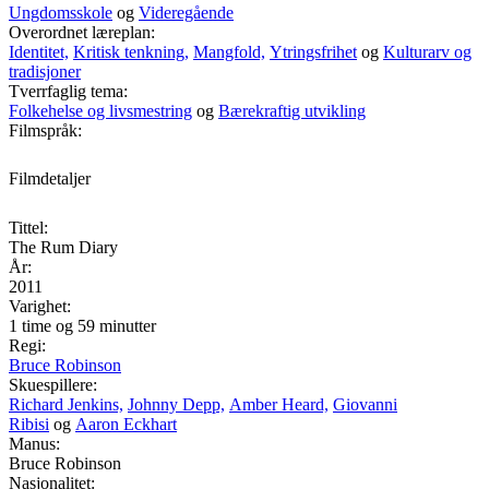
Ungdomsskole
og
Videregående
Overordnet læreplan:
Identitet,
Kritisk tenkning,
Mangfold,
Ytringsfrihet
og
Kulturarv og
tradisjoner
Tverrfaglig tema:
Folkehelse og livsmestring
og
Bærekraftig utvikling
Filmspråk:
Filmdetaljer
Tittel:
The Rum Diary
År:
2011
Varighet:
1 time og 59 minutter
Regi:
Bruce Robinson
Skuespillere:
Richard Jenkins,
Johnny Depp,
Amber Heard,
Giovanni
Ribisi
og
Aaron Eckhart
Manus:
Bruce Robinson
Nasjonalitet: