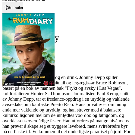
Se trailer
Forside
The Rum Diary
The Rum Diary
Film
Forfatter:
Leverandør:
Norgesfilm AS
Lisens:
Stikk innom for litt galskap og en drink. Johnny Depp spiller
hovedrollen i en film av Whitnail og jeg-regissør Bruce Robinson,
basert på en bok av mannen bak "Frykt og avsky i Las Vegas",
kultforfatteren Hunter S. Thompson. Journalisten Paul Kemp, spilt
av Johnny Depp, tar et freelance-oppdrag i en uryddig og vaklende
avisredaksjon i karibiske Puerto Rico. Hans privatliv er om mulig
enda mer vaklende og uryddig, og han strever med å balansere
kulturkollisjonen mellom de innfødtes voo-doo og fattigdom, og
overklassens overdådige fester. Han utfordres på mange nivå mens
han prøver å skape seg et tryggere levebrød, mens svirebrødre byr
på en flaske til. Velkommen til det underligste paradiset på jord. For