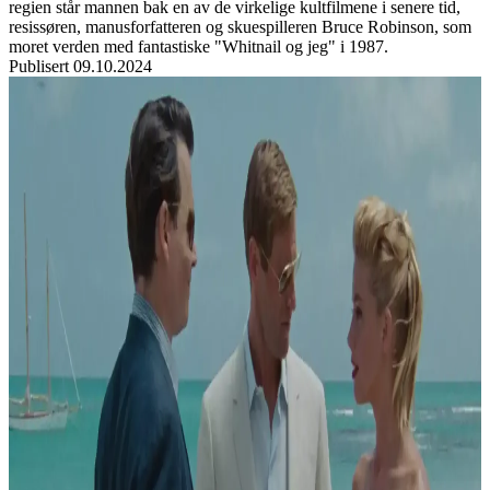
regien står mannen bak en av de virkelige kultfilmene i senere tid,
resissøren, manusforfatteren og skuespilleren Bruce Robinson, som
moret verden med fantastiske "Whitnail og jeg" i 1987.
Publisert
09.10.2024