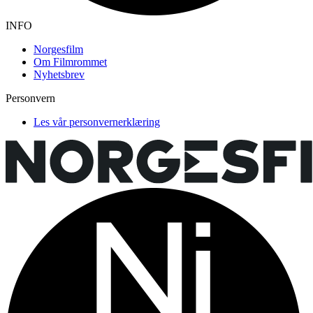
INFO
Norgesfilm
Om Filmrommet
Nyhetsbrev
Personvern
Les vår personvernerklæring