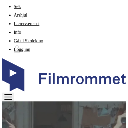
Gå til hovedinnhold
Søk
Årshjul
Lærerværelset
Info
Gå til Skolekino
Logg inn
TOGGLE
MENU