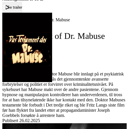
Se trailer
Forside
The Testament of Dr. Mabuse
The Testament of Dr. Mabuse
Film
Forfatter:
Leverandør:
Norgesfilm AS
Lisens:
Den geniale, men gale Doktor Mabuse blir innlagt på et psykiatrisk
sykehus. I omverdenen begås det gjennomtenkte avanserte
forbrytelser og politiet er forvirret over kriminalitetsnivået. På
sykehuset har Mabuse makt over de andre pasientene. Gjennom
hypnose og manipulasjon kontrollerer han underverdenen, til tross
for at han tilsynelatende ikke har kontakt med den. Doktor Mabuses
testamente ble forbudt i Det tredje riket og ble Fritz Langs siste film
før han flyktet fra landet etter at propagandaminister Joseph
Goebbels forsøkte å arrestere ham.
Publisert
26.02.2025