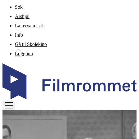
Gå til hovedinnhold
Søk
Årshjul
Lærerværelset
Info
Gå til Skolekino
Logg inn
TOGGLE
MENU