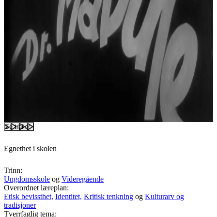
Se trailer
Egnethet i skolen
Trinn:
Ungdomsskole
og
Videregående
Overordnet læreplan:
Etisk bevissthet,
Identitet,
Kritisk tenkning
og
Kulturarv og
tradisjoner
Tverrfaglig tema: