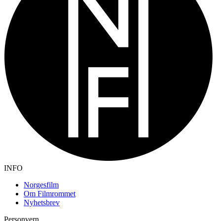
INFO
Norgesfilm
Om Filmrommet
Nyhetsbrev
Personvern