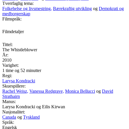
Tverrfaglig tema:
Folkehelse og livsmestring,
Bærekraftig utvikling
og
Demokrati og
medborgerskap
Filmspråk:
Filmdetaljer
Tittel:
The Whistleblower
År:
2010
Varighet:
1 time og 52 minutter
Regi:
Larysa Kondracki
Skuespillere:
Rachel Weisz,
Vanessa Redgrave,
Monica Bellucci
og
David
Strathairn
Manus:
Larysa Kondracki og Eilis Kirwan
Nasjonalitet:
Canada
og
Tyskland
Språk:
Engelsk