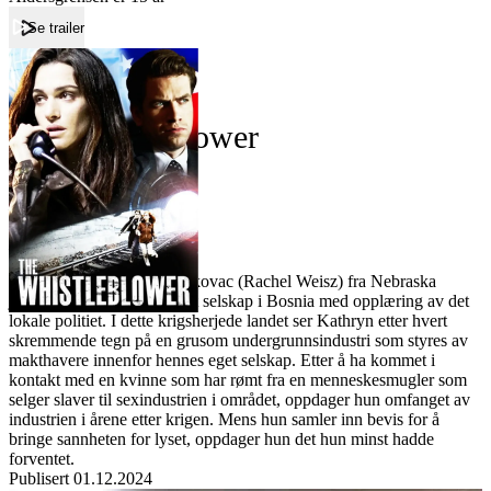
Se trailer
Forside
The Whistleblower
The Whistleblower
Film
Forfatter:
Leverandør:
Norgesfilm AS
Lisens:
Politikvinnen Kathryn Bolkovac (Rachel Weisz) fra Nebraska
jobber for et privat, militært selskap i Bosnia med opplæring av det
lokale politiet. I dette krigsherjede landet ser Kathryn etter hvert
skremmende tegn på en grusom undergrunnsindustri som styres av
makthavere innenfor hennes eget selskap. Etter å ha kommet i
kontakt med en kvinne som har rømt fra en menneskesmugler som
selger slaver til sexindustrien i området, oppdager hun omfanget av
industrien i årene etter krigen. Mens hun samler inn bevis for å
bringe sannheten for lyset, oppdager hun det hun minst hadde
forventet.
Publisert
01.12.2024