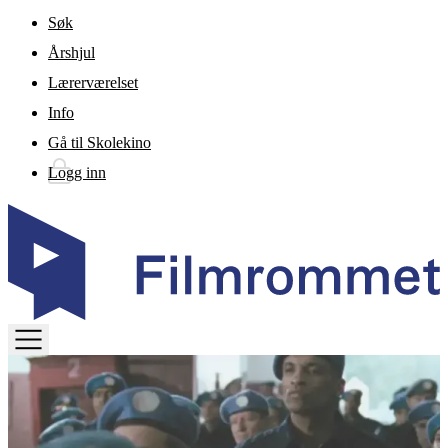
Gå til hovedinnhold
Søk
Årshjul
Lærerværelset
Info
Gå til Skolekino
Logg inn
TOGGLE
MENU