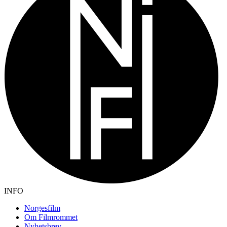
INFO
Norgesfilm
Om Filmrommet
Nyhetsbrev