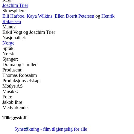
Joachim Trier
Skuespillere:
Eili Harboe,
Kaya Wilkins,
Ellen Dorrit Petersen
og
Henrik
Rafaelsen
Manus:
Eskil Vogt og Joachim Trier
Nasjonalitet:
Norge
Språk:
Norsk
Sjanger:
Drama og Thriller
Produsent:
Thomas Robsahm
Produksjonsselskap:
Motlys AS
Musikk:
Foto:
Jakob Ihre
Medvirkende:
Tilleggsstoff
Synstolkning - film tilgjengelig for alle