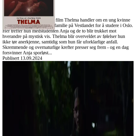
Norgesfilm AS
Lisens:
Joachim Triers kritikerroste film Thelma handler om en ung kvinne
som flytter fra sin religiøse familie på Vestlandet for å studere i Oslo.
Her treffer hun medstudenten Anja og de to blir trukket mot
hverandre på mystisk vis. Thelma blir overveldet av følelser hun
ikke tør anerkjenne, samtidig som hun får uforklarlige anfall.
Skremmende og overnaturlige krefter presser seg frem - og en dag
forsvinner Anja sporløst...
Publisert
13.09.2024