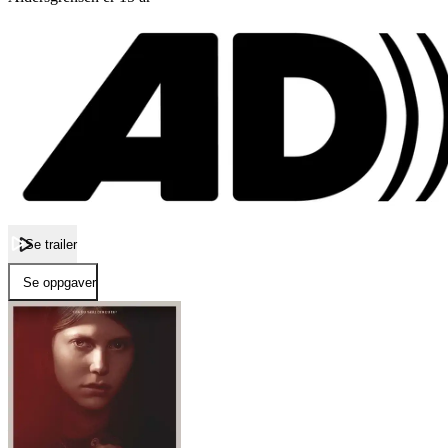
Se trailer
Se oppgaver
Forside
Thelma
Thelma
Film
Forfatter:
Leverandør: