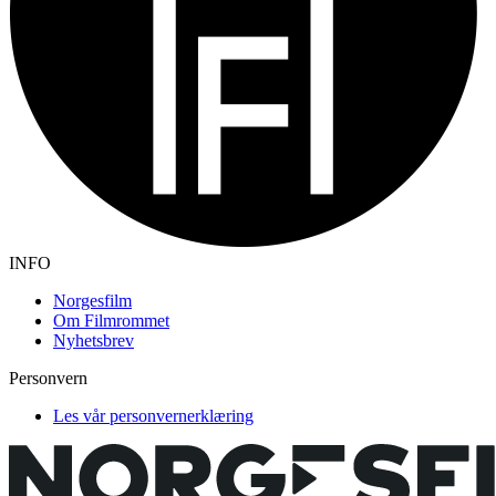
INFO
Norgesfilm
Om Filmrommet
Nyhetsbrev
Personvern
Les vår personvernerklæring