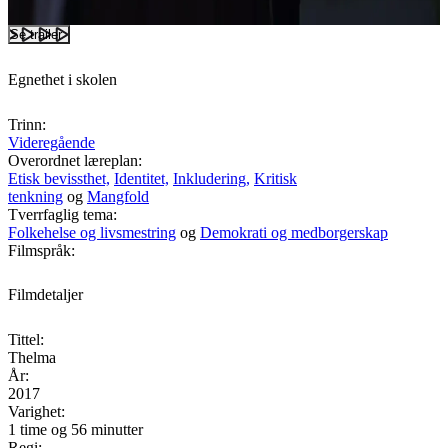
Se trailer
Egnethet i skolen
Trinn:
Videregående
Overordnet læreplan:
Etisk bevissthet,
Identitet,
Inkludering,
Kritisk
tenkning
og
Mangfold
Tverrfaglig tema:
Folkehelse og livsmestring
og
Demokrati og medborgerskap
Filmspråk:
Filmdetaljer
Tittel:
Thelma
År:
2017
Varighet:
1 time og 56 minutter
Regi: