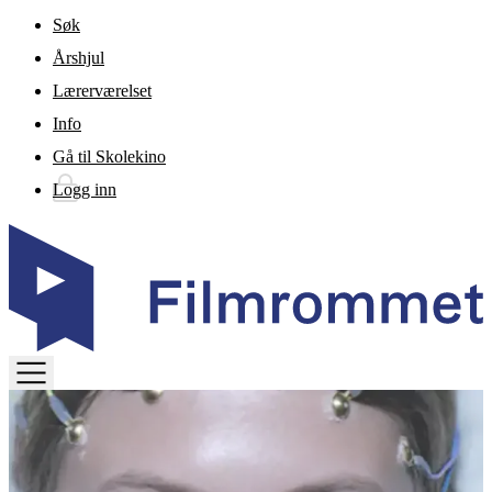
Gå til hovedinnhold
Søk
Årshjul
Lærerværelset
Info
Gå til Skolekino
Logg inn
TOGGLE
MENU