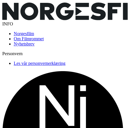
INFO
Norgesfilm
Om Filmrommet
Nyhetsbrev
Personvern
Les vår personvernerklæring