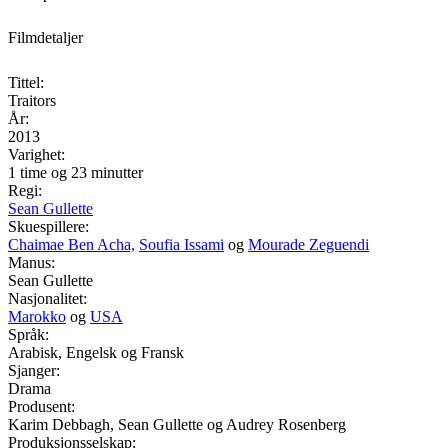
Filmdetaljer
Tittel:
Traitors
År:
2013
Varighet:
1 time og 23 minutter
Regi:
Sean Gullette
Skuespillere:
Chaimae Ben Acha,
Soufia Issami
og
Mourade Zeguendi
Manus:
Sean Gullette
Nasjonalitet:
Marokko
og
USA
Språk:
Arabisk, Engelsk og Fransk
Sjanger:
Drama
Produsent:
Karim Debbagh, Sean Gullette og Audrey Rosenberg
Produksjonsselskap: