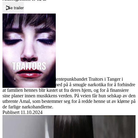
Se trailer
Forside
Traitors
Traitors
Film
Forfatter:
Leverandør:
Norgesfilm AS
Lisens:
Malika heter sangerinnen i jentepunkbandet Traitors i Tanger i
nordre Marokko. Hun går med på å smugle narkotika for å forhindre
at familien hennes blir kastet ut fra deres hjem, og for å finansiere
sine planer innen musikkens verden. På veien får hun selskap av den
utbrente Amal, som bestemmer seg for å redde henne ut av klørne på
de farlige narkohandlerne.
Publisert
11.10.2024