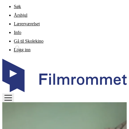
Gå til hovedinnhold
Søk
Årshjul
Lærerværelset
Info
Gå til Skolekino
Logg inn
TOGGLE
MENU