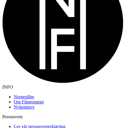
INFO
Norgesfilm
Om Filmrommet
Nyhetsbrev
Personvern
Les vår personvernerklæring