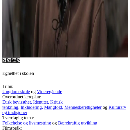
Se trailer
Egnethet i skolen
Trinn:
Ungdomsskole
og
Videregående
Overordnet læreplan:
Etisk bevissthet,
Identitet,
Kritisk
tenkning,
Inkludering,
Mangfold,
Menneskerettigheter
og
Kulturarv
og tradisjoner
Tverrfaglig tema:
Folkehelse og livsmestring
og
Bærekraftig utvikling
Filmspråk: