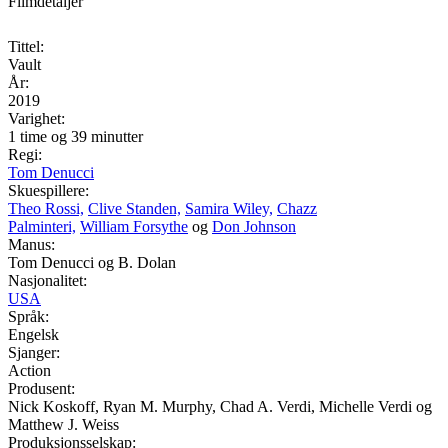
Filmdetaljer
Tittel:
Vault
År:
2019
Varighet:
1 time og 39 minutter
Regi:
Tom Denucci
Skuespillere:
Theo Rossi,
Clive Standen,
Samira Wiley,
Chazz
Palminteri,
William Forsythe
og
Don Johnson
Manus:
Tom Denucci og B. Dolan
Nasjonalitet:
USA
Språk:
Engelsk
Sjanger:
Action
Produsent:
Nick Koskoff, Ryan M. Murphy, Chad A. Verdi, Michelle Verdi og
Matthew J. Weiss
Produksjonsselskap: