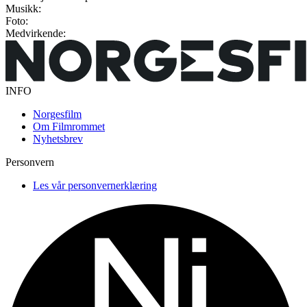
Musikk:
Foto:
Medvirkende:
INFO
Norgesfilm
Om Filmrommet
Nyhetsbrev
Personvern
Les vår personvernerklæring