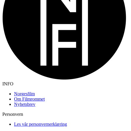
INFO
Norgesfilm
Om Filmrommet
Nyhetsbrev
Personvern
Les vår personvernerklæring