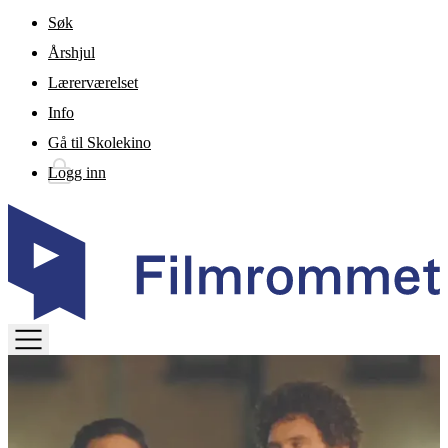
Gå til hovedinnhold
Søk
Årshjul
Lærerværelset
Info
Gå til Skolekino
Logg inn
TOGGLE
MENU