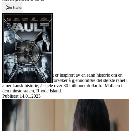
Se trailer
Forside
Vault
Vault
Film
Forfatter:
Leverandør:
Norgesfilm AS
Lisens:
Vault utspiller seg i 1975 og er inspirert av en sann historie om en
gruppe småkjeltringer som forsøker å gjennomføre det største ranet i
amerikansk historie; å stjele over 30 millioner dollar fra Mafiaen i
den minste staten, Rhode Island.
Publisert
14.01.2025