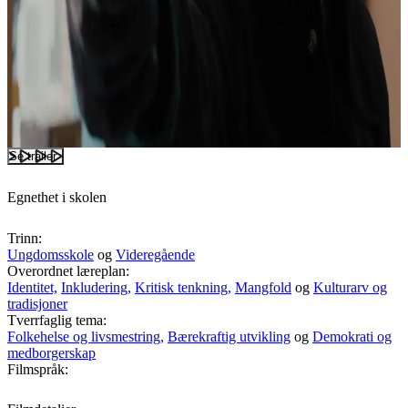
Se trailer
Egnethet i skolen
Trinn:
Ungdomsskole
og
Videregående
Overordnet læreplan:
Identitet,
Inkludering,
Kritisk tenkning,
Mangfold
og
Kulturarv og
tradisjoner
Tverrfaglig tema:
Folkehelse og livsmestring,
Bærekraftig utvikling
og
Demokrati og
medborgerskap
Filmspråk: