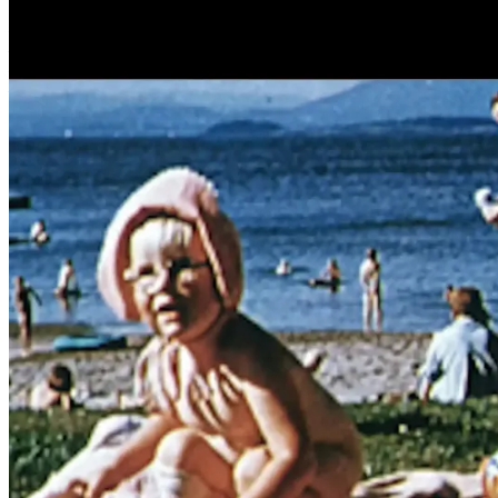
Film
Forfatter:
Leverandør:
Norgesfilm AS
Lisens:
En film om Oslo og hva byen har å tilby turister og fastboende. Vi bli
Publisert
01.12.2024