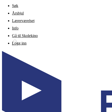
Gå til hovedinnhold
Søk
Årshjul
Lærerværelset
Info
Gå til Skolekino
Logg inn