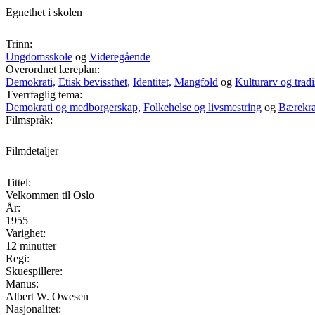
Egnethet i skolen
Trinn:
Ungdomsskole
og
Videregående
Overordnet læreplan:
Demokrati,
Etisk bevissthet,
Identitet,
Mangfold
og
Kulturarv og tradi
Tverrfaglig tema:
Demokrati og medborgerskap,
Folkehelse og livsmestring
og
Bærekraf
Filmspråk:
Filmdetaljer
Tittel:
Velkommen til Oslo
År:
1955
Varighet:
12 minutter
Regi:
Skuespillere:
Manus:
Albert W. Owesen
Nasjonalitet: