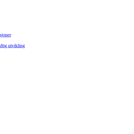
sjoner
tig utvikling