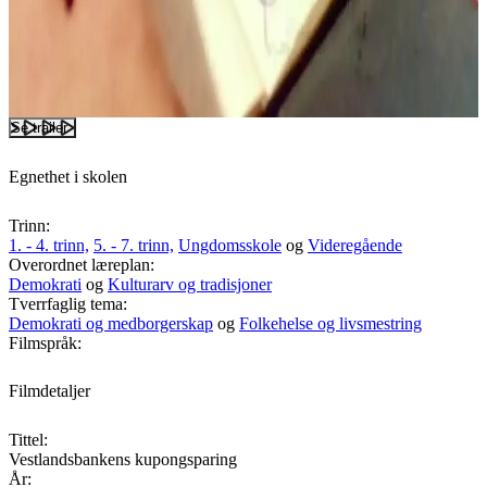
Se trailer
Egnethet i skolen
Trinn:
1. - 4. trinn,
5. - 7. trinn,
Ungdomsskole
og
Videregående
Overordnet læreplan:
Demokrati
og
Kulturarv og tradisjoner
Tverrfaglig tema:
Demokrati og medborgerskap
og
Folkehelse og livsmestring
Filmspråk:
Filmdetaljer
Tittel:
Vestlandsbankens kupongsparing
År: