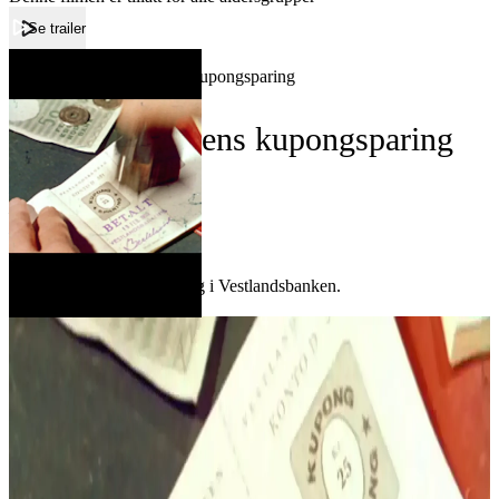
Se trailer
Forside
Vestlandsbankens kupongsparing
Vestlandsbankens kupongsparing
Film
Forfatter:
Leverandør:
Norgesfilm AS
Lisens:
Reklame for kupongsparing i Vestlandsbanken.
Publisert
01.12.2024