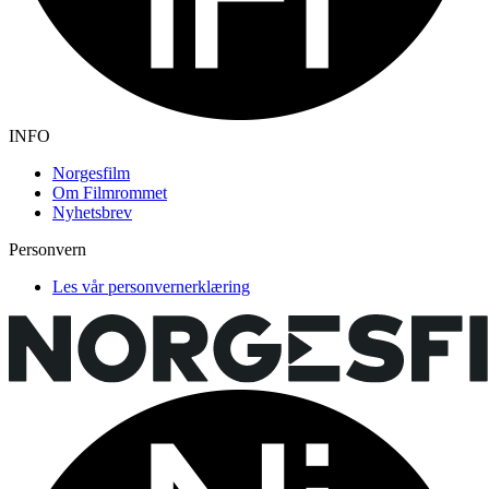
INFO
Norgesfilm
Om Filmrommet
Nyhetsbrev
Personvern
Les vår personvernerklæring