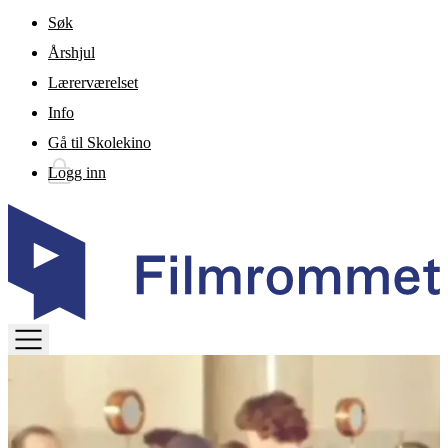
Gå til hovedinnhold
Søk
Årshjul
Lærerværelset
Info
Gå til Skolekino
Logg inn
TOGGLE
MENU