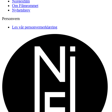
Norgesfilm
Om Filmrommet
Nyhetsbrev
Personvern
Les vår personvernerklæring