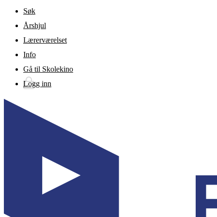
Gå til hovedinnhold
Søk
Årshjul
Lærerværelset
Info
Gå til Skolekino
Logg inn