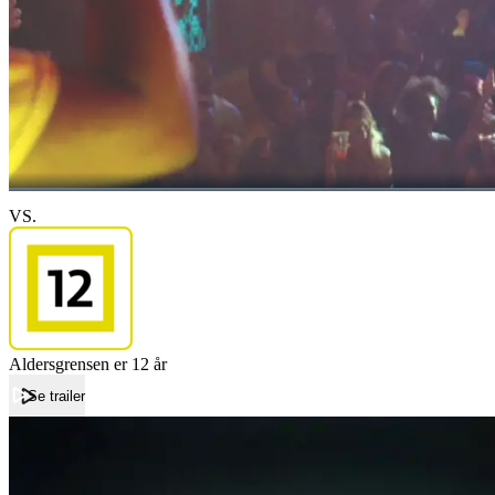
VS.
Aldersgrensen er 12 år
Se trailer
Forside
VS.
VS.