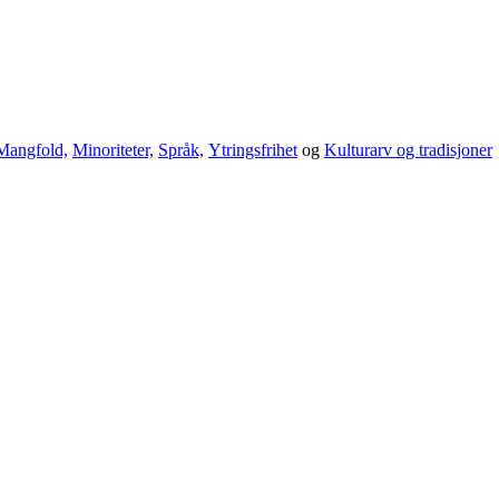
Mangfold,
Minoriteter,
Språk,
Ytringsfrihet
og
Kulturarv og tradisjoner