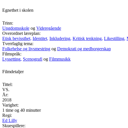
Egnethet i skolen
Trinn:
Ungdomsskole
og
Videregående
Overordnet læreplan:
Etisk bevissthet,
Identitet,
Inkludering,
Kritisk tenkning,
Likestilling,
Tverrfaglig tema:
Folkehelse og livsmestring
og
Demokrati og medborgerskap
Filmspråk:
Lyssetting,
Scenografi
og
Filmmusikk
Filmdetaljer
Tittel:
VS.
År:
2018
Varighet:
1 time og 40 minutter
Regi:
Ed Lilly
Skuespillere: