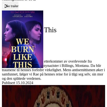
Se trailer
Forside
We Burn Like This
We Burn Like This
Film
Forfatter:
Leverandør:
Norgesfilm AS
Lisens:
22 år gamle Rae, som er en etterkommer av overlevende fra
Holocaust, blir angrepet av nynazister i Billings, Montana. Da blir
traumene til hennes forfedre virkelighet. Mens antisemittismen øker i
samfunnet, følger vi Rae på hennes reise for å tilgi seg selv, sin mor
og den splittede verdenen.
Publisert
15.10.2024