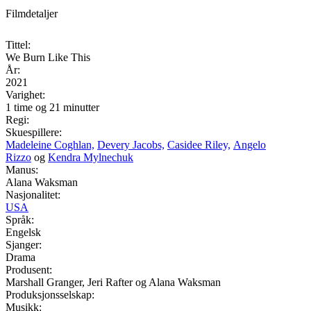
Filmdetaljer
Tittel:
We Burn Like This
År:
2021
Varighet:
1 time og 21 minutter
Regi:
Skuespillere:
Madeleine Coghlan,
Devery Jacobs,
Casidee Riley,
Angelo
Rizzo
og
Kendra Mylnechuk
Manus:
Alana Waksman
Nasjonalitet:
USA
Språk:
Engelsk
Sjanger:
Drama
Produsent:
Marshall Granger, Jeri Rafter og Alana Waksman
Produksjonsselskap:
Musikk: