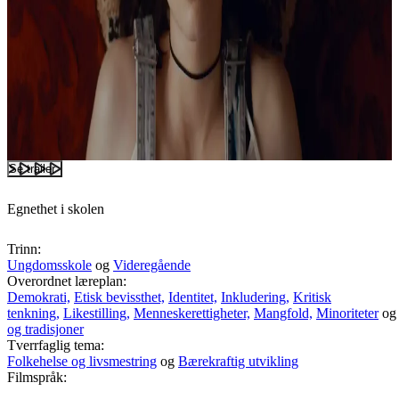
Se trailer
Egnethet i skolen
Trinn:
Ungdomsskole
og
Videregående
Overordnet læreplan:
Demokrati,
Etisk bevissthet,
Identitet,
Inkludering,
Kritisk
tenkning,
Likestilling,
Menneskerettigheter,
Mangfold,
Minoriteter
o
og tradisjoner
Tverrfaglig tema:
Folkehelse og livsmestring
og
Bærekraftig utvikling
Filmspråk: