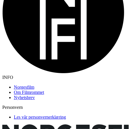
INFO
Norgesfilm
Om Filmrommet
Nyhetsbrev
Personvern
Les vår personvernerklæring