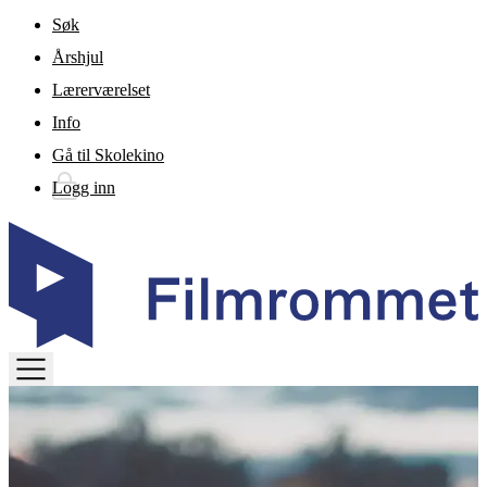
Gå til hovedinnhold
Søk
Årshjul
Lærerværelset
Info
Gå til Skolekino
Logg inn
TOGGLE
MENU