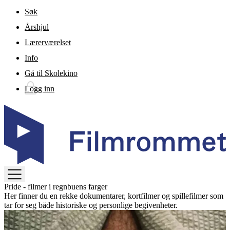
Gå til hovedinnhold
Søk
Årshjul
Lærerværelset
Info
Gå til Skolekino
Logg inn
TOGGLE
Pride - filmer i regnbuens farger
MENU
Her finner du en rekke dokumentarer, kortfilmer og spillefilmer som
tar for seg både historiske og personlige begivenheter.